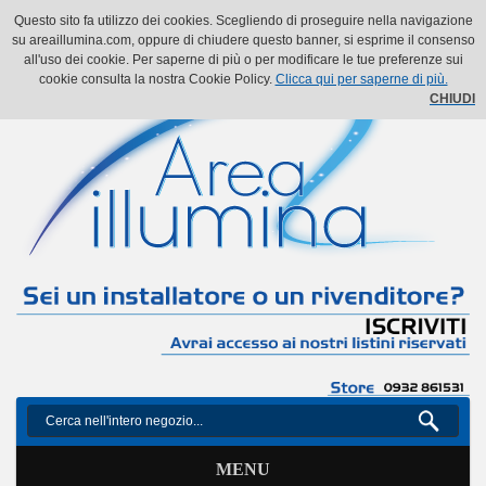
Il mio account
Il mio carrello
Vai alla Cassa
Accedi
Questo sito fa utilizzo dei cookies. Scegliendo di proseguire nella navigazione
su areaillumina.com, oppure di chiudere questo banner, si esprime il consenso
all'uso dei cookie. Per saperne di più o per modificare le tue preferenze sui
cookie consulta la nostra Cookie Policy.
Clicca qui per saperne di più.
CHIUDI
MENU