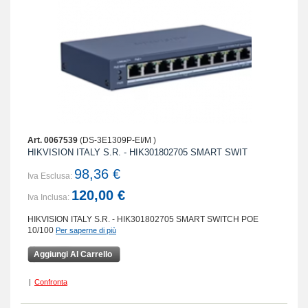
Art. 0067539
(DS-3E1309P-EI/M )
HIKVISION ITALY S.R. - HIK301802705 SMART SWIT
98,36 €
Iva Esclusa:
120,00 €
Iva Inclusa:
HIKVISION ITALY S.R. - HIK301802705 SMART SWITCH POE
10/100
Per saperne di più
Aggiungi Al Carrello
|
Confronta