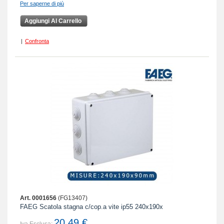
Per saperne di più
Aggiungi Al Carrello
|
Confronta
Art. 0001656
(FG13407)
FAEG Scatola stagna c/cop.a vite ip55 240x190x
20,49 €