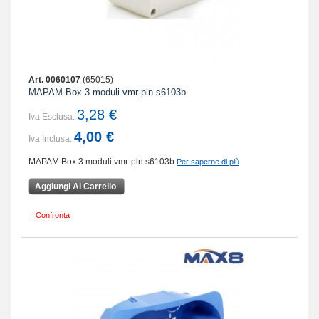
Art. 0060107
(65015)
MAPAM Box 3 moduli vmr-pln s6103b
3,28 €
Iva Esclusa:
4,00 €
Iva Inclusa:
MAPAM Box 3 moduli vmr-pln s6103b
Per saperne di più
Aggiungi Al Carrello
|
Confronta