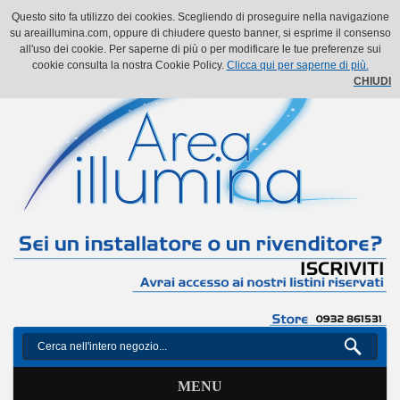
Il mio account
Il mio carrello
Vai alla Cassa
Accedi
Questo sito fa utilizzo dei cookies. Scegliendo di proseguire nella navigazione
su areaillumina.com, oppure di chiudere questo banner, si esprime il consenso
all'uso dei cookie. Per saperne di più o per modificare le tue preferenze sui
cookie consulta la nostra Cookie Policy.
Clicca qui per saperne di più.
CHIUDI
MENU