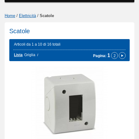
Home
/
Elettricità
/
Scatole
Scatole
Articoli da 1 a 10 di 16 totali
Lista
Griglia
1
Pagina:
2