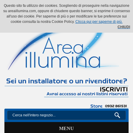
Il mio account
Il mio carrello
Vai alla Cassa
Accedi
Questo sito fa utilizzo dei cookies. Scegliendo di proseguire nella navigazione
su areaillumina.com, oppure di chiudere questo banner, si esprime il consenso
all'uso dei cookie. Per saperne di più o per modificare le tue preferenze sui
cookie consulta la nostra Cookie Policy.
Clicca qui per saperne di più.
CHIUDI
MENU