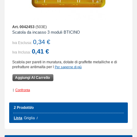
Art. 0042453
(503E)
Scatola da incasso 3 moduli BTICINO
0,34 €
Iva Esclusa:
0,41 €
Iva Inclusa:
Scatola per pareti in muratura, dotate di graffette metalliche e di
prefratture antimalta per l
Per saperne di più
Aggiungi Al Carrello
|
Confronta
2 Prodotti/o
Lista
Griglia