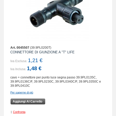
Art. 0045507
(39.9PL0200T)
CONNETTORE DI GIUNZIONE A "T" LIFE
1,21 €
Iva Esclusa:
1,48 €
Iva Inclusa:
cavo + connettore per punto luce segna passo 39.9PL0135C,
39.9PL0136C/F, 39.9PL0230C, 39.9PL0340C/F, 39.9PL0350C e
39.9PL0410C
Per saperne di più
Aggiungi Al Carrello
|
Confronta