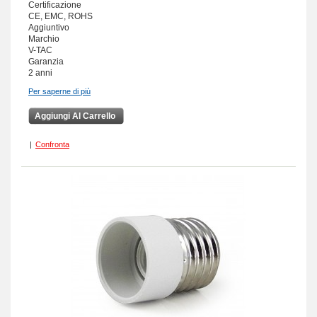
Certificazione
CE, EMC, ROHS
Aggiuntivo
Marchio
V-TAC
Garanzia
2 anni
Per saperne di più
Aggiungi Al Carrello
|
Confronta