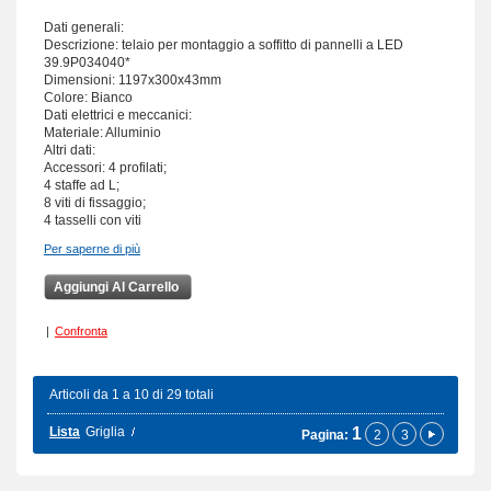
Dati generali:
Descrizione: telaio per montaggio a soffitto di pannelli a LED
39.9P034040*
Dimensioni: 1197x300x43mm
Colore: Bianco
Dati elettrici e meccanici:
Materiale: Alluminio
Altri dati:
Accessori: 4 profilati;
4 staffe ad L;
8 viti di fissaggio;
4 tasselli con viti
Per saperne di più
Aggiungi Al Carrello
|
Confronta
Articoli da 1 a 10 di 29 totali
Lista
Griglia
1
Pagina:
2
3