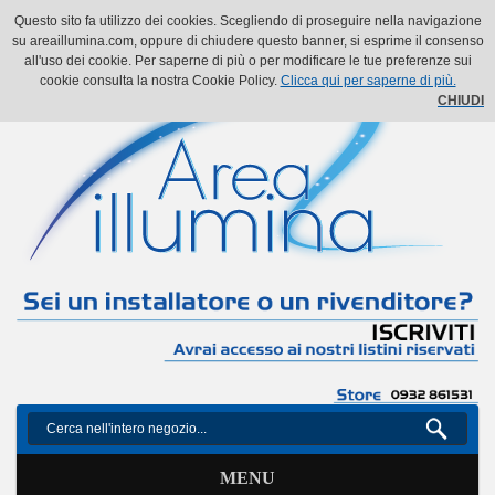
Il mio account
Il mio carrello
Vai alla Cassa
Accedi
Questo sito fa utilizzo dei cookies. Scegliendo di proseguire nella navigazione
su areaillumina.com, oppure di chiudere questo banner, si esprime il consenso
all'uso dei cookie. Per saperne di più o per modificare le tue preferenze sui
cookie consulta la nostra Cookie Policy.
Clicca qui per saperne di più.
CHIUDI
MENU