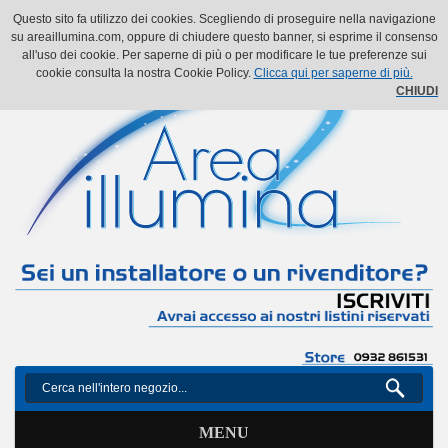
Il mio account
Il mio carrello
Vai alla Cassa
Accedi
Questo sito fa utilizzo dei cookies. Scegliendo di proseguire nella navigazione
su areaillumina.com, oppure di chiudere questo banner, si esprime il consenso
all'uso dei cookie. Per saperne di più o per modificare le tue preferenze sui
cookie consulta la nostra Cookie Policy.
Clicca qui per saperne di più.
CHIUDI
MENU