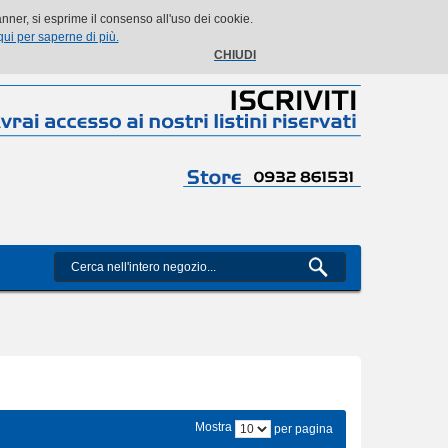
Il mio account
Il mio carrello
Vai alla Cassa
Accedi
ner, si esprime il consenso all'uso dei cookie.
qui per saperne di più.
CHIUDI
Mostra
per pagina