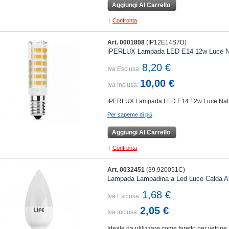
Aggiungi Al Carrello
|
Confronta
Art. 0001808
(IP12E14S7D)
iPERLUX Lampada LED E14 12w Luce Na
8,20 €
Iva Esclusa:
10,00 €
Iva Inclusa:
iPERLUX Lampada LED E14 12w Luce Nat
Per saperne di più
Aggiungi Al Carrello
|
Confronta
Art. 0032451
(39.920051C)
Lampada Lampadina a Led Luce Calda A
1,68 €
Iva Esclusa:
2,05 €
Iva Inclusa:
Ideale da utilizzare come faretto per vetrine