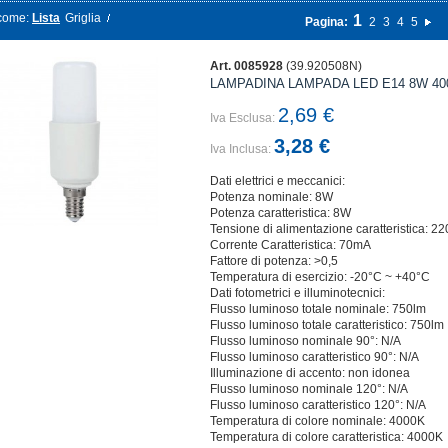
come:
Lista
Griglia
1
Pagina:
2
3
4
5
Art. 0085928
(39.920508N)
LAMPADINA LAMPADA LED E14 8W 400
2,69 €
Iva Esclusa:
3,28 €
Iva Inclusa:
Dati elettrici e meccanici:
Potenza nominale: 8W
Potenza caratteristica: 8W
Tensione di alimentazione caratteristica: 2
Corrente Caratteristica: 70mA
Fattore di potenza: >0,5
Temperatura di esercizio: -20°C ~ +40°C
Dati fotometrici e illuminotecnici:
Flusso luminoso totale nominale: 750lm
Flusso luminoso totale caratteristico: 750lm
Flusso luminoso nominale 90°: N/A
Flusso luminoso caratteristico 90°: N/A
Illuminazione di accento: non idonea
Flusso luminoso nominale 120°: N/A
Flusso luminoso caratteristico 120°: N/A
Temperatura di colore nominale: 4000K
Temperatura di colore caratteristica: 4000K