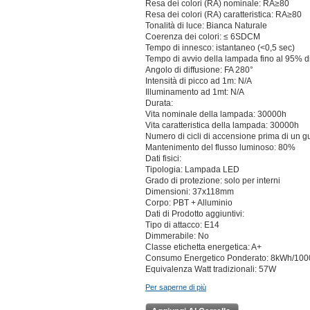
Resa dei colori (RA) nominale: RA≥80
Resa dei colori (RA) caratteristica: RA≥80
Tonalità di luce: Bianca Naturale
Coerenza dei colori: ≤ 6SDCM
Tempo di innesco: istantaneo (<0,5 sec)
Tempo di avvio della lampada fino al 95% di
Angolo di diffusione: FA 280°
Intensità di picco ad 1m: N/A
Illuminamento ad 1mt: N/A
Durata:
Vita nominale della lampada: 30000h
Vita caratteristica della lampada: 30000h
Numero di cicli di accensione prima di un 
Mantenimento del flusso luminoso: 80%
Dati fisici:
Tipologia: Lampada LED
Grado di protezione: solo per interni
Dimensioni: 37x118mm
Corpo: PBT + Alluminio
Dati di Prodotto aggiuntivi:
Tipo di attacco: E14
Dimmerabile: No
Classe etichetta energetica: A+
Consumo Energetico Ponderato: 8kWh/100
Equivalenza Watt tradizionali: 57W
Per saperne di più