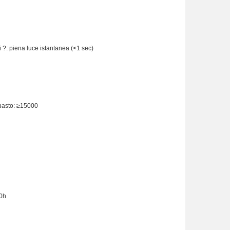
 ?: piena luce istantanea (<1 sec)
guasto: ≥15000
0h