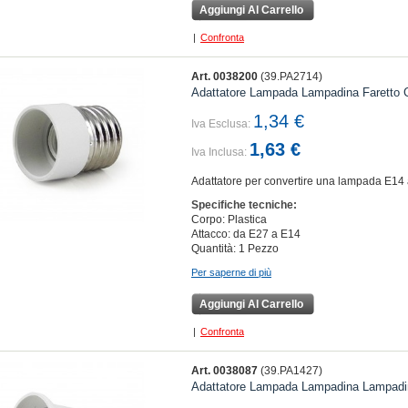
Aggiungi Al Carrello
|
Confronta
Art. 0038200
(39.PA2714)
Adattatore Lampada Lampadina Faretto C
1,34 €
Iva Esclusa:
1,63 €
Iva Inclusa:
Adattatore per convertire una lampada E14 
Specifiche tecniche:
Corpo: Plastica
Attacco:
da E27 a E14
Quantità: 1 Pezzo
Per saperne di più
Aggiungi Al Carrello
|
Confronta
Art. 0038087
(39.PA1427)
Adattatore Lampada Lampadina Lampadi