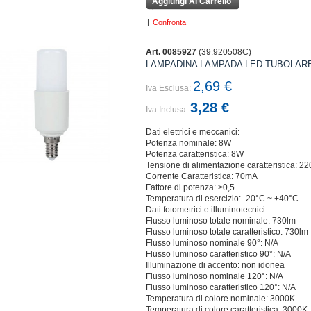
Aggiungi Al Carrello
|
Confronta
Art. 0085927
(39.920508C)
LAMPADINA LAMPADA LED TUBOLARE 
2,69 €
Iva Esclusa:
3,28 €
Iva Inclusa:
Dati elettrici e meccanici:
Potenza nominale: 8W
Potenza caratteristica: 8W
Tensione di alimentazione caratteristica: 2
Corrente Caratteristica: 70mA
Fattore di potenza: >0,5
Temperatura di esercizio: -20°C ~ +40°C
Dati fotometrici e illuminotecnici:
Flusso luminoso totale nominale: 730lm
Flusso luminoso totale caratteristico: 730lm
Flusso luminoso nominale 90°: N/A
Flusso luminoso caratteristico 90°: N/A
Illuminazione di accento: non idonea
Flusso luminoso nominale 120°: N/A
Flusso luminoso caratteristico 120°: N/A
Temperatura di colore nominale: 3000K
Temperatura di colore caratteristica: 3000K