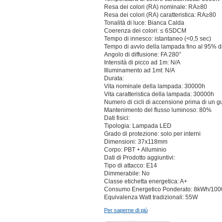
Resa dei colori (RA) nominale: RA≥80
Resa dei colori (RA) caratteristica: RA≥80
Tonalità di luce: Bianca Calda
Coerenza dei colori: ≤ 6SDCM
Tempo di innesco: istantaneo (<0,5 sec)
Tempo di avvio della lampada fino al 95% di
Angolo di diffusione: FA 280°
Intensità di picco ad 1m: N/A
Illuminamento ad 1mt: N/A
Durata:
Vita nominale della lampada: 30000h
Vita caratteristica della lampada: 30000h
Numero di cicli di accensione prima di un 
Mantenimento del flusso luminoso: 80%
Dati fisici:
Tipologia: Lampada LED
Grado di protezione: solo per interni
Dimensioni: 37x118mm
Corpo: PBT + Alluminio
Dati di Prodotto aggiuntivi:
Tipo di attacco: E14
Dimmerabile: No
Classe etichetta energetica: A+
Consumo Energetico Ponderato: 8kWh/100
Equivalenza Watt tradizionali: 55W
Per saperne di più