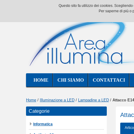
Questo sito fa utilizzo dei cookies. Scegliend
Per saperne di più o p
HOME
CHI SIAMO
CONTATTACI
Home
/
Illuminazione a LED
/
Lampadine a LED
/
Attacco E1
Categorie
Atta
Informatica
Artico