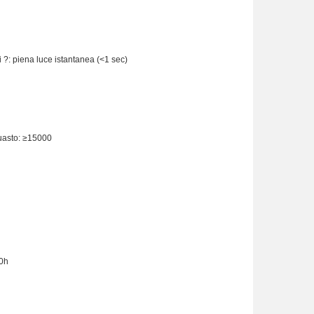
 ?: piena luce istantanea (<1 sec)
guasto: ≥15000
0h