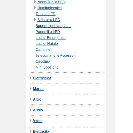
Neon/Tubi a LED
Illuminotecnica
Torce a LED
Striscie a LED
Supporti per lampade
Pannelli a LED
Luci d' Emergenza
Luci di Natale
Canaline
Telecomandi e Accessori
Circolina
Mini Spotlight
Elettronica
Marca
Altro
Audio
Video
Elettricità