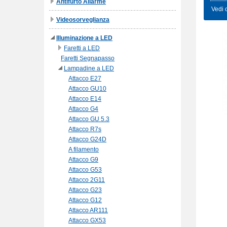
Antifurto Allarme
Vedi 
Videosorveglianza
Illuminazione a LED
Faretti a LED
Faretti Segnapasso
Lampadine a LED
Attacco E27
Attacco GU10
Attacco E14
Attacco G4
Attacco GU 5.3
Attacco R7s
Attacco G24D
A filamento
Attacco G9
Attacco G53
Attacco 2G11
Attacco G23
Attacco G12
Attacco AR111
Attacco GX53