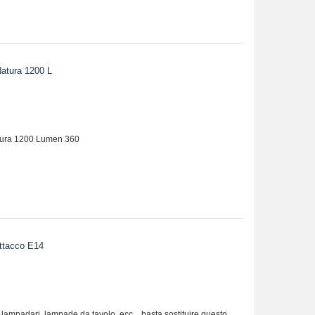
tura 1200 L
ura 1200 Lumen 360
ttacco E14
, lampadari, lampade da tavolo, ecc... basta sostituire questo