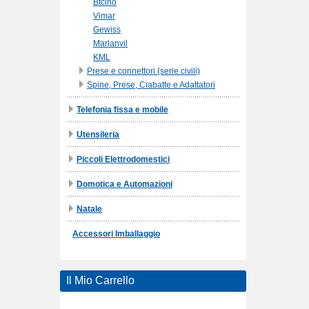
Btcino
Vimar
Gewiss
Marlanvil
KML
Prese e connettori (serie civili)
Spine, Prese, Ciabatte e Adattatori
Telefonia fissa e mobile
Utensileria
Piccoli Elettrodomestici
Domotica e Automazioni
Natale
Accessori Imballaggio
Il Mio Carrello