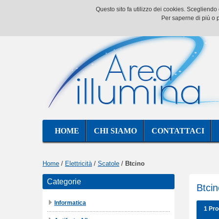
Questo sito fa utilizzo dei cookies. Scegliend
Per saperne di più o p
HOME
CHI SIAMO
CONTATTACI
Home
/
Elettricità
/
Scatole
/
Btcino
Categorie
Btcin
Informatica
1 Pro