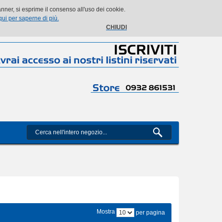
Il mio account
Il mio carrello
Vai alla Cassa
Accedi
ner, si esprime il consenso all'uso dei cookie.
qui per saperne di più.
CHIUDI
Mostra
per pagina