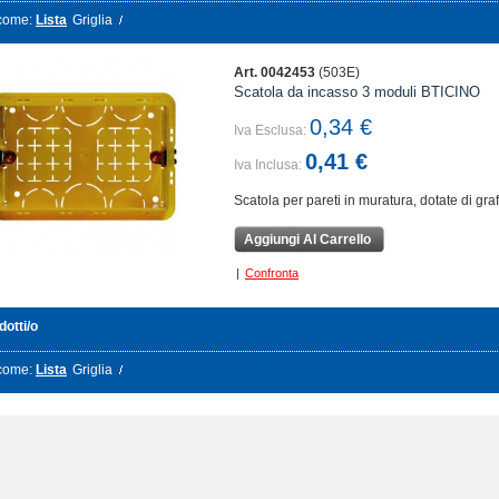
come:
Lista
Griglia
Art. 0042453
(503E)
Scatola da incasso 3 moduli BTICINO
0,34 €
Iva Esclusa:
0,41 €
Iva Inclusa:
Scatola per pareti in muratura, dotate di graf
Aggiungi Al Carrello
|
Confronta
dotti/o
come:
Lista
Griglia