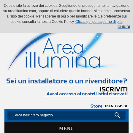
Il mio account
Il mio carrello
Vai alla Cassa
Accedi
Questo sito fa utilizzo dei cookies. Scegliendo di proseguire nella navigazione
su areaillumina.com, oppure di chiudere questo banner, si esprime il consenso
all'uso dei cookie. Per saperne di più o per modificare le tue preferenze sui
cookie consulta la nostra Cookie Policy.
Clicca qui per saperne di più.
CHIUDI
MENU