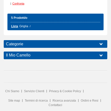
|
Confronta
5 Prodotti/o
Lista
Griglia
Categorie
Il Mio Carrello
Chi Siamo
Servizio Clienti
Privacy & Cookie Policy
Site map
Termini di ricerca
Ricerca avanzata
Ordini e Resi
Contattaci