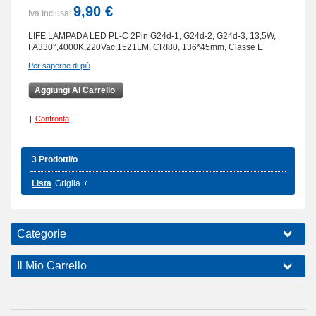
9,90 €
Iva Inclusa:
LIFE LAMPADA LED PL-C 2Pin G24d-1, G24d-2, G24d-3, 13,5W,
FA330°,4000K,220Vac,1521LM, CRI80, 136*45mm, Classe E
Per saperne di più
Aggiungi Al Carrello
|
Confronta
3 Prodotti/o
Lista
Griglia
Categorie
Il Mio Carrello