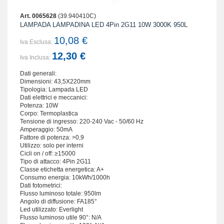
Art. 0065628
(39.940410C)
LAMPADA LAMPADINA LED 4Pin 2G11 10W 3000K 950L
10,08 €
Iva Esclusa:
12,30 €
Iva Inclusa:
Dati generali:
Dimensioni: 43,5X220mm
Tipologia: Lampada LED
Dati elettrici e meccanici:
Potenza: 10W
Corpo: Termoplastica
Tensione di ingresso: 220-240 Vac - 50/60 Hz
Amperaggio: 50mA
Fattore di potenza: >0,9
Utilizzo: solo per interni
Cicli on / off: ≥15000
Tipo di attacco: 4Pin 2G11
Classe etichetta energetica: A+
Consumo energia: 10kWh/1000h
Dati fotometrici:
Flusso luminoso totale: 950lm
Angolo di diffusione: FA185°
Led utilizzato: Everlight
Flusso luminoso utile 90°: N/A