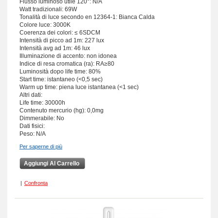
Flusso luminoso utile 120°: N/A
Watt tradizionali: 69W
Tonalità di luce secondo en 12364-1: Bianca Calda
Colore luce: 3000K
Coerenza dei colori: ≤ 6SDCM
Intensità di picco ad 1m: 227 lux
Intensità avg ad 1m: 46 lux
Illuminazione di accento: non idonea
Indice di resa cromatica (ra): RA≥80
Luminosità dopo life time: 80%
Start time: istantaneo (<0,5 sec)
Warm up time: piena luce istantanea (<1 sec)
Altri dati:
Life time: 30000h
Contenuto mercurio (hg): 0,0mg
Dimmerabile: No
Dati fisici:
Peso: N/A
Per saperne di più
Aggiungi Al Carrello
|
Confronta