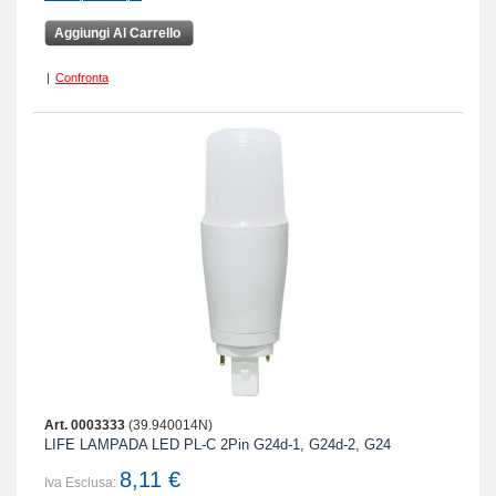
Aggiungi Al Carrello
|
Confronta
Art. 0003333
(39.940014N)
LIFE LAMPADA LED PL-C 2Pin G24d-1, G24d-2, G24
8,11 €
Iva Esclusa: