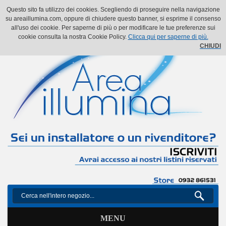
Il mio account
Il mio carrello
Vai alla Cassa
Accedi
Questo sito fa utilizzo dei cookies. Scegliendo di proseguire nella navigazione
su areaillumina.com, oppure di chiudere questo banner, si esprime il consenso
all'uso dei cookie. Per saperne di più o per modificare le tue preferenze sui
cookie consulta la nostra Cookie Policy.
Clicca qui per saperne di più.
CHIUDI
MENU