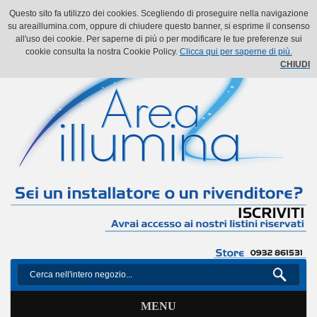
Il mio account
Il mio carrello
Vai alla Cassa
Accedi
Questo sito fa utilizzo dei cookies. Scegliendo di proseguire nella navigazione
su areaillumina.com, oppure di chiudere questo banner, si esprime il consenso
all'uso dei cookie. Per saperne di più o per modificare le tue preferenze sui
cookie consulta la nostra Cookie Policy.
Clicca qui per saperne di più.
CHIUDI
MENU