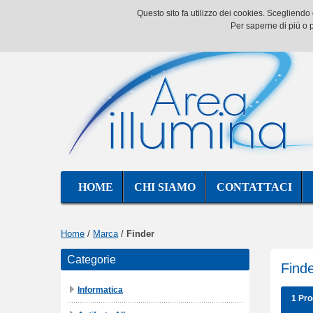
Questo sito fa utilizzo dei cookies. Scegliend
Per saperne di più o p
HOME
CHI SIAMO
CONTATTACI
Home
/
Marca
/
Finder
Categorie
Find
Informatica
1 Pro