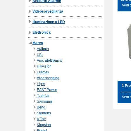
Antifurto Allarme
Vedi 
Videosorveglianza
Illuminazione a LED
Elettronica
Marca
Vultech
Life
Amc Elettronica
Hikvision
Eurotek
Areashopping
Liper
1 Pro
EAST Power
Toshiba
Vedi 
Samsung
Benq
Siemens
V-Tac
Kingston
Bentel