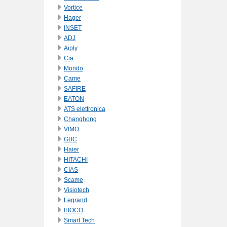
Vortice
Hager
INSET
ADJ
Aiply
Cia
Mondo
Came
SAFIRE
EATON
ATS elettronica
Changhong
VIMO
GBC
Haier
HITACHI
CIAS
Scame
Visiotech
Legrand
IBOCO
Smart Tech