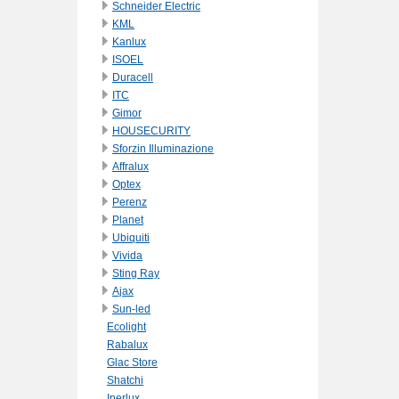
Schneider Electric
KML
Kanlux
ISOEL
Duracell
ITC
Gimor
HOUSECURITY
Sforzin Illuminazione
Affralux
Optex
Perenz
Planet
Ubiquiti
Vivida
Sting Ray
Ajax
Sun-led
Ecolight
Rabalux
Glac Store
Shatchi
Iperlux