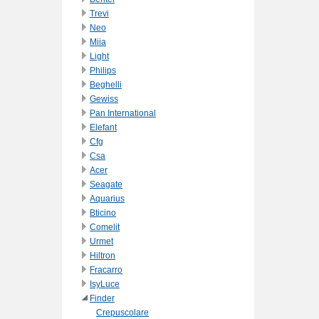
Trevi
Neo
Miia
Light
Philips
Beghelli
Gewiss
Pan International
Elefant
Cfg
Csa
Acer
Seagate
Aquarius
Bticino
Comelit
Urmet
Hiltron
Fracarro
IsyLuce
Finder
Crepuscolare