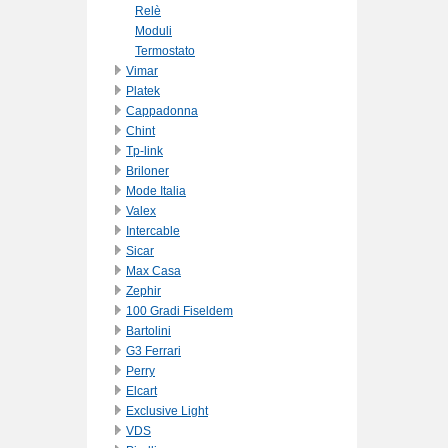
Relè
Moduli
Termostato
Vimar
Platek
Cappadonna
Chint
Tp-link
Briloner
Mode Italia
Valex
Intercable
Sicar
Max Casa
Zephir
100 Gradi Fiseldem
Bartolini
G3 Ferrari
Perry
Elcart
Exclusive Light
VDS