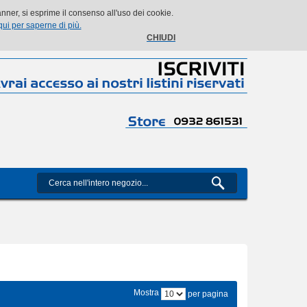
Il mio account
Il mio carrello
Vai alla Cassa
Accedi
ner, si esprime il consenso all'uso dei cookie.
qui per saperne di più.
CHIUDI
Mostra
per pagina