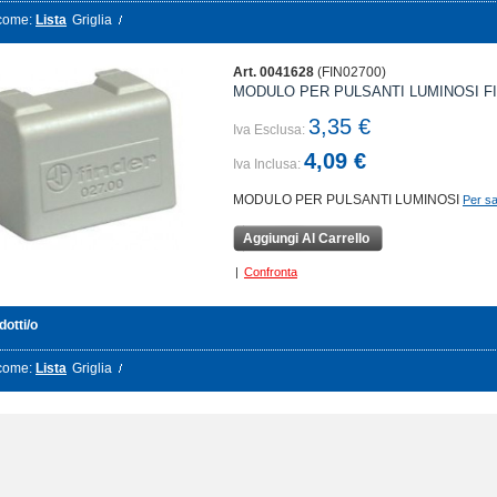
come:
Lista
Griglia
Art. 0041628
(FIN02700)
MODULO PER PULSANTI LUMINOSI F
3,35 €
Iva Esclusa:
4,09 €
Iva Inclusa:
MODULO PER PULSANTI LUMINOSI
Per sa
Aggiungi Al Carrello
|
Confronta
dotti/o
come:
Lista
Griglia