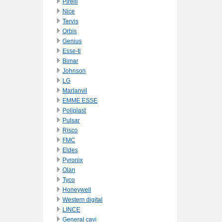
Pirelli
Nice
Tervis
Orbis
Genius
Esse-ti
Bimar
Johnson
LG
Marlanvil
EMME ESSE
Poliplast
Pulsar
Risco
FMC
Eldes
Pyronix
Olan
Tyco
Honeywell
Western digital
LINCE
General cavi