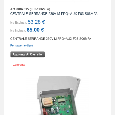
Art. 0002615
(F03-S06MFA)
CENTRALE SERRANDE 230V M.FRQ+AUX F03-S06MFA
53,28 €
Iva Esclusa:
65,00 €
Iva Inclusa:
CENTRALE SERRANDE 230V M.FRQ+AUX F03-S06MFA
Per saperne di più
Aggiungi Al Carrello
|
Confronta