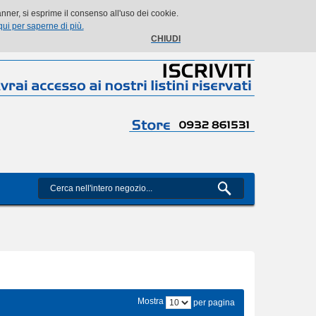
Il mio account
Il mio carrello
Vai alla Cassa
Accedi
ner, si esprime il consenso all'uso dei cookie.
qui per saperne di più.
CHIUDI
Mostra
per pagina