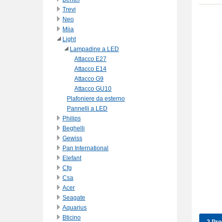
Trevi
Neo
Miia
Light
Lampadine a LED
Attacco E27
Attacco E14
Attacco G9
Attacco GU10
Plafoniere da esterno
Pannelli a LED
Philips
Beghelli
Gewiss
Pan International
Elefant
Cfg
Csa
Acer
Seagate
Aquarius
Bticino