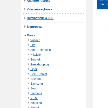
Antifurto Allarme
Vedi 
Videosorveglianza
Illuminazione a LED
Elettronica
Marca
Vultech
Life
Amc Elettronica
Hikvision
Eurotek
Areashopping
Liper
EAST Power
Toshiba
Samsung
Benq
Siemens
V-Tac
Kingston
Bentel