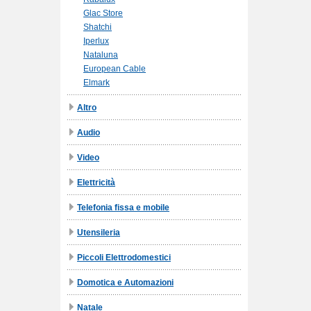
Glac Store
Shatchi
Iperlux
Nataluna
European Cable
Elmark
Altro
Audio
Video
Elettricità
Telefonia fissa e mobile
Utensileria
Piccoli Elettrodomestici
Domotica e Automazioni
Natale