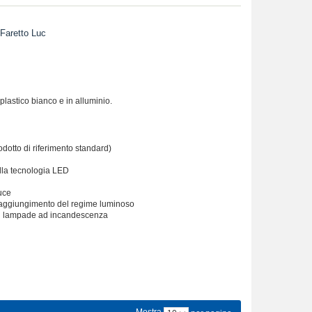
aretto Luc
astico bianco e in alluminio.
odotto di riferimento standard)
 alla tecnologia LED
uce
 raggiungimento del regime luminoso
nali lampade ad incandescenza