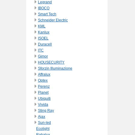
Legrand
IBOCO
Smart Tech
Schneider Electric
KML
Kanlux
ISOEL
Duracell
ITC
Gimor
HOUSECURITY
Sforzin Illuminazione
Affralux
Optex
Perenz
Planet
Ubiquiti
Vivida
Sting Ray
Ajax
Sun-led
Ecolight
Rabalux