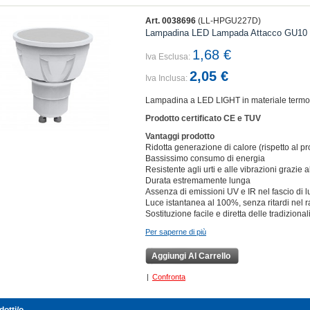
Art. 0038696
(LL-HPGU227D)
Lampadina LED Lampada Attacco GU10 F
1,68 €
Iva Esclusa:
2,05 €
Iva Inclusa:
Lampadina a LED LIGHT in materiale termopl
Prodotto certificato CE e TUV
Vantaggi prodotto
Ridotta generazione di calore (rispetto al pr
Bassissimo consumo di energia
Resistente agli urti e alle vibrazioni grazie
Durata estremamente lunga
Assenza di emissioni UV e IR nel fascio di l
Luce istantanea al 100%, senza ritardi nel
Sostituzione facile e diretta delle tradizio
Per saperne di più
Aggiungi Al Carrello
|
Confronta