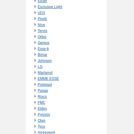
Elcart
Exclusive Light
VDS
Pirelli
Nice
Tervis
Orbis
Genius
Esse-ti
Bimar
Johnson
LG
Marlanvil
EMME ESSE
Poliplast
Pulsar
Risco
FMC
Eldes
Pyronix
Olan
Tyco
Honeywell