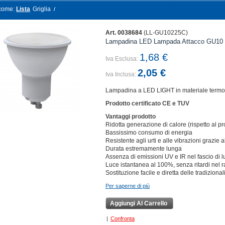
come:
Lista
Griglia
Art. 0038684
(LL-GU10225C)
Lampadina LED Lampada Attacco GU10 F
1,68 €
Iva Esclusa:
2,05 €
Iva Inclusa:
Lampadina a LED LIGHT in materiale termopl
Prodotto certificato CE e TUV
Vantaggi prodotto
Ridotta generazione di calore (rispetto al pr
Bassissimo consumo di energia
Resistente agli urti e alle vibrazioni grazie
Durata estremamente lunga
Assenza di emissioni UV e IR nel fascio di l
Luce istantanea al 100%, senza ritardi nel
Sostituzione facile e diretta delle tradizio
Per saperne di più
Aggiungi Al Carrello
|
Confronta