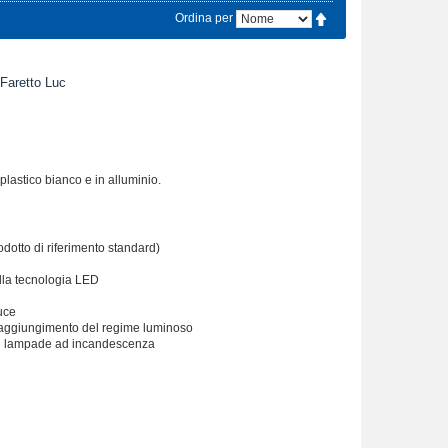
Ordina per
aretto Luc
astico bianco e in alluminio.
odotto di riferimento standard)
 alla tecnologia LED
uce
 raggiungimento del regime luminoso
nali lampade ad incandescenza