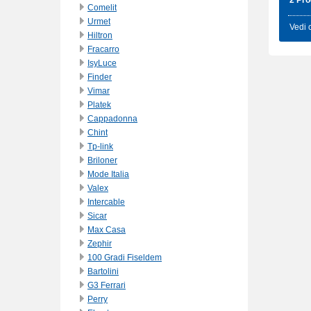
2 Pro
Comelit
Urmet
Vedi 
Hiltron
Fracarro
IsyLuce
Finder
Vimar
Platek
Cappadonna
Chint
Tp-link
Briloner
Mode Italia
Valex
Intercable
Sicar
Max Casa
Zephir
100 Gradi Fiseldem
Bartolini
G3 Ferrari
Perry