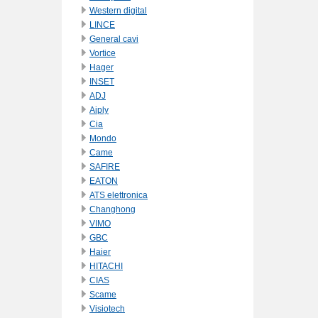
Western digital
LINCE
General cavi
Vortice
Hager
INSET
ADJ
Aiply
Cia
Mondo
Came
SAFIRE
EATON
ATS elettronica
Changhong
VIMO
GBC
Haier
HITACHI
CIAS
Scame
Visiotech