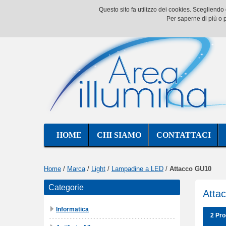
Questo sito fa utilizzo dei cookies. Scegliend
Per saperne di più o p
HOME
CHI SIAMO
CONTATTACI
Home
/
Marca
/
Light
/
Lampadine a LED
/
Attacco GU10
Categorie
Atta
Informatica
2 Pro