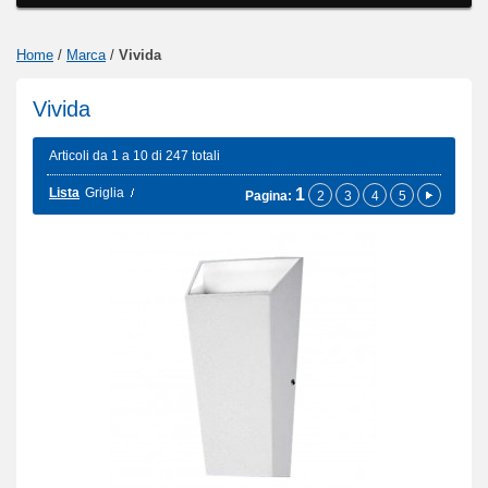
Home
/
Marca
/
Vivida
Vivida
Articoli da 1 a 10 di 247 totali
Lista
Griglia
1
Pagina:
2
3
4
5