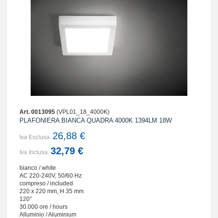
Art. 0013095
(VPL01_18_4000K)
PLAFONIERA BIANCA QUADRA 4000K 1394LM 18W
26,88 €
Iva Esclusa:
32,79 €
Iva Inclusa:
bianco / white
AC 220-240V, 50/60 Hz
compreso / included
220 x 220 mm, H 35 mm
120°
30.000 ore / hours
Alluminio / Aluminium