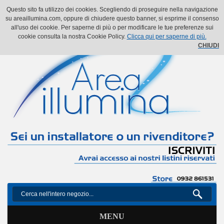
Il mio account
Il mio carrello
Vai alla Cassa
Accedi
Questo sito fa utilizzo dei cookies. Scegliendo di proseguire nella navigazione
su areaillumina.com, oppure di chiudere questo banner, si esprime il consenso
all'uso dei cookie. Per saperne di più o per modificare le tue preferenze sui
cookie consulta la nostra Cookie Policy.
Clicca qui per saperne di più.
CHIUDI
MENU