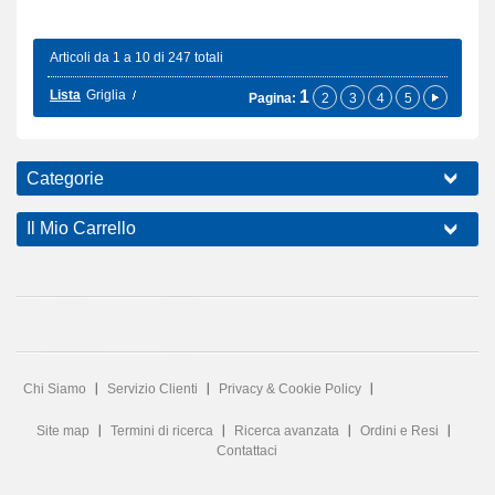
Articoli da 1 a 10 di 247 totali
Lista
Griglia
1
Pagina:
2
3
4
5
Categorie
Il Mio Carrello
Chi Siamo
Servizio Clienti
Privacy & Cookie Policy
Site map
Termini di ricerca
Ricerca avanzata
Ordini e Resi
Contattaci