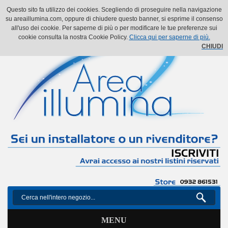
Il mio account
Il mio carrello
Vai alla Cassa
Accedi
Questo sito fa utilizzo dei cookies. Scegliendo di proseguire nella navigazione
su areaillumina.com, oppure di chiudere questo banner, si esprime il consenso
all'uso dei cookie. Per saperne di più o per modificare le tue preferenze sui
cookie consulta la nostra Cookie Policy.
Clicca qui per saperne di più.
CHIUDI
MENU