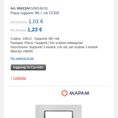
Art. 0041324
(VIW14613)
Plana supporto 3M + viti CF200
1,01 €
Iva Esclusa:
1,23 €
Iva Inclusa:
Codice: 14613 - Supporto 3M +viti
Famiglia: Plana / Supporti / Per scatole rettangolari
Descrizione: Supporto 3 moduli, con viti, per scatole 3 moduli
Marchio VIMAR
Per saperne di più
Aggiungi Al Carrello
|
Confronta