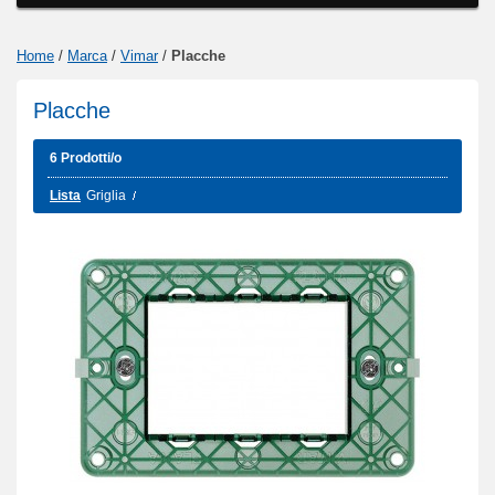
Home
/
Marca
/
Vimar
/
Placche
Placche
6 Prodotti/o
Lista
Griglia