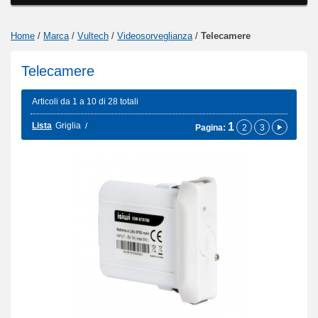
Home
/
Marca
/
Vultech
/
Videosorveglianza
/
Telecamere
Telecamere
Articoli da 1 a 10 di 28 totali
Lista
Griglia
1
Pagina:
2
3