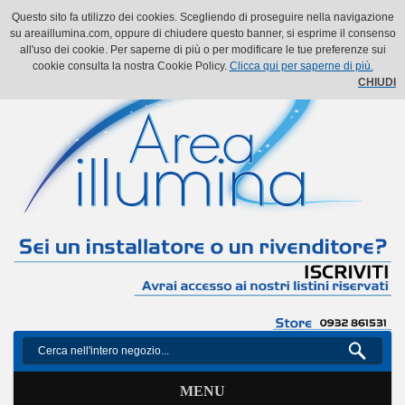
Il mio account
Il mio carrello
Vai alla Cassa
Accedi
Questo sito fa utilizzo dei cookies. Scegliendo di proseguire nella navigazione
su areaillumina.com, oppure di chiudere questo banner, si esprime il consenso
all'uso dei cookie. Per saperne di più o per modificare le tue preferenze sui
cookie consulta la nostra Cookie Policy.
Clicca qui per saperne di più.
CHIUDI
MENU