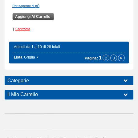
Per saperne di più
Aggiungi Al Carrello
|
Confronta
Articoli da 1 a 10 di 28 totali
Lista
Griglia
1
Pagina:
2
3
Categorie
Il Mio Carrello