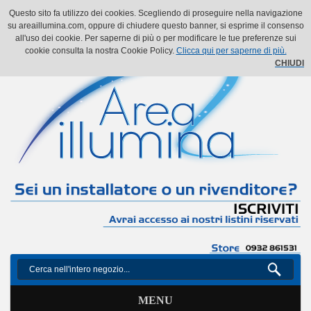
Il mio account
Il mio carrello
Vai alla Cassa
Accedi
Questo sito fa utilizzo dei cookies. Scegliendo di proseguire nella navigazione
su areaillumina.com, oppure di chiudere questo banner, si esprime il consenso
all'uso dei cookie. Per saperne di più o per modificare le tue preferenze sui
cookie consulta la nostra Cookie Policy.
Clicca qui per saperne di più.
CHIUDI
MENU