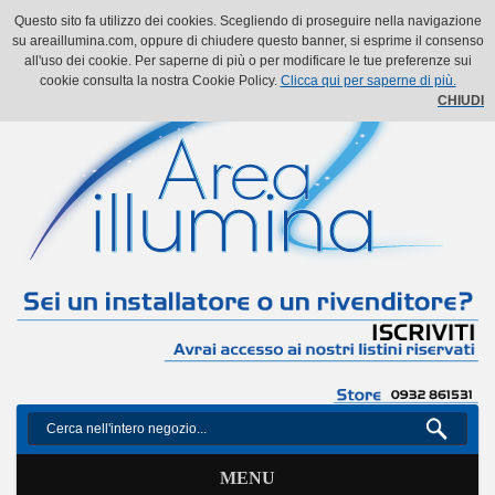
Il mio account
Il mio carrello
Vai alla Cassa
Accedi
Questo sito fa utilizzo dei cookies. Scegliendo di proseguire nella navigazione
su areaillumina.com, oppure di chiudere questo banner, si esprime il consenso
all'uso dei cookie. Per saperne di più o per modificare le tue preferenze sui
cookie consulta la nostra Cookie Policy.
Clicca qui per saperne di più.
CHIUDI
MENU