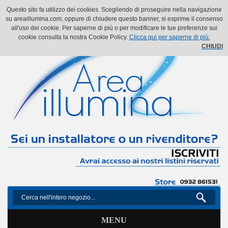
Il mio account
Il mio carrello
Vai alla Cassa
Accedi
Questo sito fa utilizzo dei cookies. Scegliendo di proseguire nella navigazione
su areaillumina.com, oppure di chiudere questo banner, si esprime il consenso
all'uso dei cookie. Per saperne di più o per modificare le tue preferenze sui
cookie consulta la nostra Cookie Policy.
Clicca qui per saperne di più.
CHIUDI
MENU