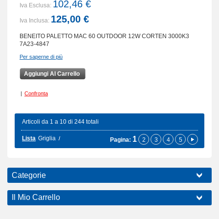
102,46 €
Iva Esclusa:
125,00 €
Iva Inclusa:
BENEITO PALETTO MAC 60 OUTDOOR 12W CORTEN 3000K3
7A23-4847
Per saperne di più
Aggiungi Al Carrello
|
Confronta
Articoli da 1 a 10 di 244 totali
Lista
Griglia
1
Pagina:
2
3
4
5
Categorie
Il Mio Carrello