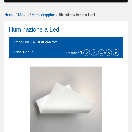
Home
/
Marca
/
Areashopping
/
Illuminazione a Led
Illuminazione a Led
Articoli da 1 a 10 di 244 totali
Lista
Griglia
1
Pagina:
2
3
4
5