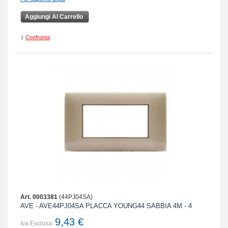
Aggiungi Al Carrello
|
Confronta
Art. 0003381
(44PJ04SA)
AVE - AVE44PJ04SA PLACCA YOUNG44 SABBIA 4M - 4
9,43 €
Iva Esclusa: