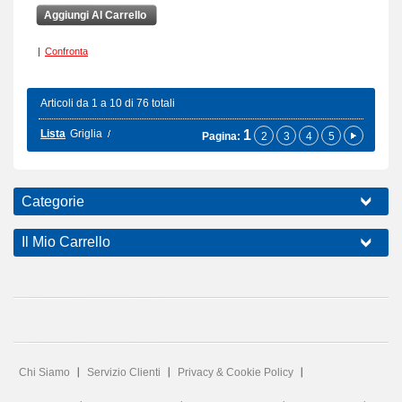
Aggiungi Al Carrello
|
Confronta
Articoli da 1 a 10 di 76 totali
Lista
Griglia
1
Pagina:
2
3
4
5
Categorie
Il Mio Carrello
Chi Siamo
Servizio Clienti
Privacy & Cookie Policy