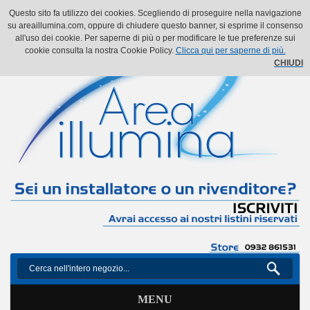
Il mio account
Il mio carrello
Vai alla Cassa
Accedi
Questo sito fa utilizzo dei cookies. Scegliendo di proseguire nella navigazione
su areaillumina.com, oppure di chiudere questo banner, si esprime il consenso
all'uso dei cookie. Per saperne di più o per modificare le tue preferenze sui
cookie consulta la nostra Cookie Policy.
Clicca qui per saperne di più.
CHIUDI
MENU