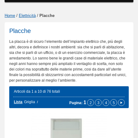
Home
/
Elettricità
/
Placche
Placche
La placca è di sicuro l’elemento dell’impianto elettrico che, più degli
altri, decora e definisce i nostri ambienti: sia che si parli di abitazione,
sia che si parli di un ufficio, o di un esercizio commerciale, la placca è
arredamento. Lo sanno bene le grandi case di materiale elettrico, che
negli anni hanno sempre più ampliato il ventaglio di scelta, non solo
dei colori ma soprattutto delle materie prime, cosi da dare all’utente
finale la possibilità di sbizzarrirsi con accostamenti particolari ed unici,
per personalizzare al meglio l’ambiente.
Articoli da 1 a 10 di 76 totali
Lista
Griglia
1
Pagina:
2
3
4
5