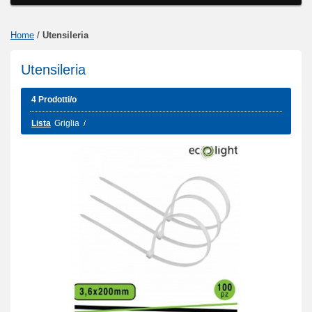
Home
/
Utensileria
Utensileria
4 Prodotti/o
Lista
Griglia