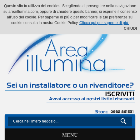
Il mio account
Il mio carrello
Vai alla Cassa
Accedi
Questo sito fa utilizzo dei cookies. Scegliendo di proseguire nella navigazione
su areaillumina.com, oppure di chiudere questo banner, si esprime il consenso
all'uso dei cookie. Per saperne di più o per modificare le tue preferenze sui
cookie consulta la nostra Cookie Policy.
Clicca qui per saperne di più.
CHIUDI
MENU