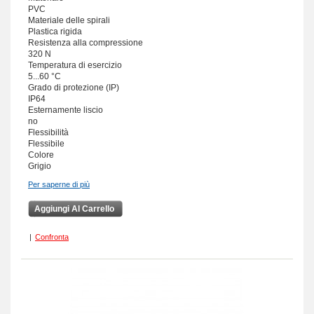
PVC
Materiale delle spirali
Plastica rigida
Resistenza alla compressione
320 N
Temperatura di esercizio
5...60 °C
Grado di protezione (IP)
IP64
Esternamente liscio
no
Flessibilità
Flessibile
Colore
Grigio
Per saperne di più
Aggiungi Al Carrello
|
Confronta