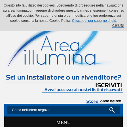
Il mio account
Il mio carrello
Vai alla Cassa
Accedi
Questo sito fa utilizzo dei cookies. Scegliendo di proseguire nella navigazione
su areaillumina.com, oppure di chiudere questo banner, si esprime il consenso
all'uso dei cookie. Per saperne di più o per modificare le tue preferenze sui
cookie consulta la nostra Cookie Policy.
Clicca qui per saperne di più.
CHIUDI
MENU