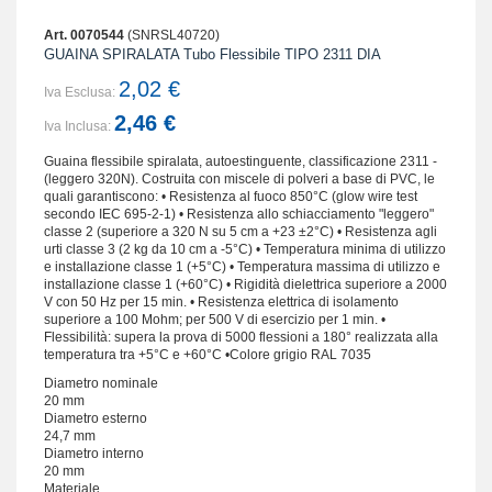
Art. 0070544
(SNRSL40720)
GUAINA SPIRALATA Tubo Flessibile TIPO 2311 DIA
2,02 €
Iva Esclusa:
2,46 €
Iva Inclusa:
Guaina flessibile spiralata, autoestinguente, classificazione 2311 -
(leggero 320N). Costruita con miscele di polveri a base di PVC, le
quali garantiscono: • Resistenza al fuoco 850°C (glow wire test
secondo IEC 695-2-1) • Resistenza allo schiacciamento "leggero"
classe 2 (superiore a 320 N su 5 cm a +23 ±2°C) • Resistenza agli
urti classe 3 (2 kg da 10 cm a -5°C) • Temperatura minima di utilizzo
e installazione classe 1 (+5°C) • Temperatura massima di utilizzo e
installazione classe 1 (+60°C) • Rigidità dielettrica superiore a 2000
V con 50 Hz per 15 min. • Resistenza elettrica di isolamento
superiore a 100 Mohm; per 500 V di esercizio per 1 min. •
Flessibilità: supera la prova di 5000 flessioni a 180° realizzata alla
temperatura tra +5°C e +60°C •Colore grigio RAL 7035
Diametro nominale
20 mm
Diametro esterno
24,7 mm
Diametro interno
20 mm
Materiale