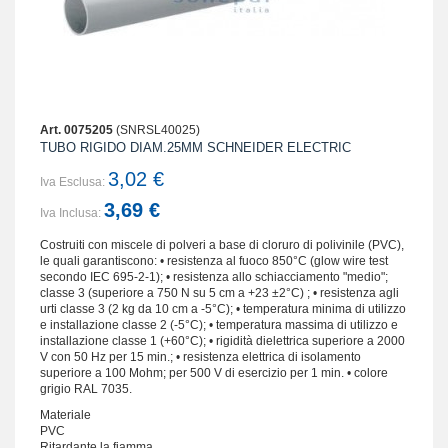
Art. 0075205
(SNRSL40025)
TUBO RIGIDO DIAM.25MM SCHNEIDER ELECTRIC
3,02 €
Iva Esclusa:
3,69 €
Iva Inclusa:
Costruiti con miscele di polveri a base di cloruro di polivinile (PVC),
le quali garantiscono: • resistenza al fuoco 850°C (glow wire test
secondo IEC 695-2-1); • resistenza allo schiacciamento "medio";
classe 3 (superiore a 750 N su 5 cm a +23 ±2°C) ; • resistenza agli
urti classe 3 (2 kg da 10 cm a -5°C); • temperatura minima di utilizzo
e installazione classe 2 (-5°C); • temperatura massima di utilizzo e
installazione classe 1 (+60°C); • rigidità dielettrica superiore a 2000
V con 50 Hz per 15 min.; • resistenza elettrica di isolamento
superiore a 100 Mohm; per 500 V di esercizio per 1 min. • colore
grigio RAL 7035.
Materiale
PVC
Ritardante la fiamma