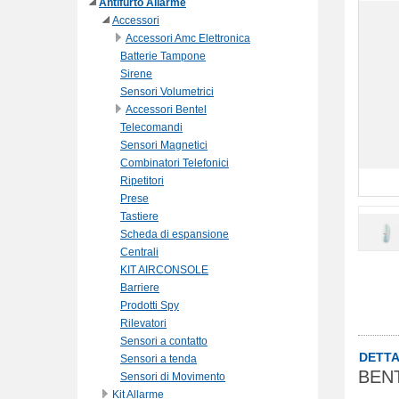
Antifurto Allarme
Accessori
Accessori Amc Elettronica
Batterie Tampone
Sirene
Sensori Volumetrici
Accessori Bentel
Telecomandi
Sensori Magnetici
Combinatori Telefonici
Ripetitori
Prese
Tastiere
Scheda di espansione
Centrali
KIT AIRCONSOLE
Barriere
Prodotti Spy
Rilevatori
Sensori a contatto
DETTA
Sensori a tenda
BENT
Sensori di Movimento
Kit Allarme