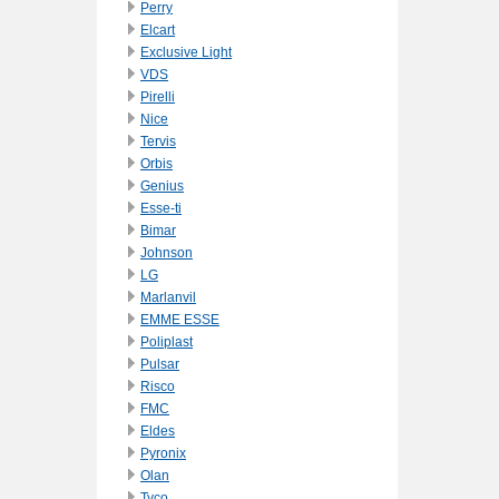
Perry
Elcart
Exclusive Light
VDS
Pirelli
Nice
Tervis
Orbis
Genius
Esse-ti
Bimar
Johnson
LG
Marlanvil
EMME ESSE
Poliplast
Pulsar
Risco
FMC
Eldes
Pyronix
Olan
Tyco