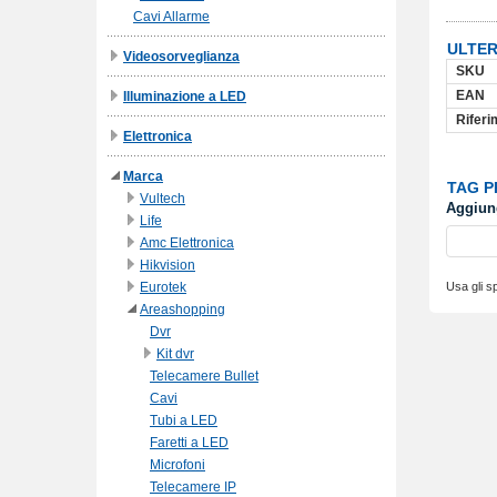
Cavi Allarme
ULTER
Videosorveglianza
SKU
EAN
Illuminazione a LED
Riferi
Elettronica
Marca
TAG 
Vultech
Aggiung
Life
Amc Elettronica
Hikvision
Eurotek
Usa gli sp
Areashopping
Dvr
Kit dvr
Telecamere Bullet
Cavi
Tubi a LED
Faretti a LED
Microfoni
Telecamere IP