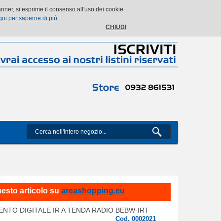
Il mio account
Il mio carrello
Vai alla Cassa
Accedi
ner, si esprime il consenso all'uso dei cookie.
qui per saperne di più.
CHIUDI
uesto articolo su
areashopping.eu
NTO DIGITALE IR A TENDA RADIO BEBW-IRT
Cod. 0002021