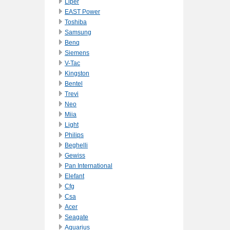
Liper
EAST Power
Toshiba
Samsung
Benq
Siemens
V-Tac
Kingston
Bentel
Trevi
Neo
Miia
Light
Philips
Beghelli
Gewiss
Pan International
Elefant
Cfg
Csa
Acer
Seagate
Aquarius