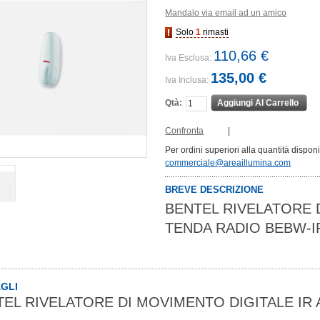
Mandalo via email ad un amico
Solo
1
rimasti
110,66 €
Iva Esclusa:
135,00 €
Iva Inclusa:
Qtà:
Aggiungi Al Carrello
Confronta
|
Per ordini superiori alla quantità dispon
commerciale@areaillumina.com
BREVE DESCRIZIONE
BENTEL RIVELATORE D
TENDA RADIO BEBW-I
GLI
EL RIVELATORE DI MOVIMENTO DIGITALE IR 