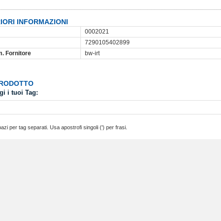
IORI INFORMAZIONI
0002021
7290105402899
m. Fornitore
bw-irt
PRODOTTO
i i tuoi Tag:
azi per tag separati. Usa apostrofi singoli (') per frasi.