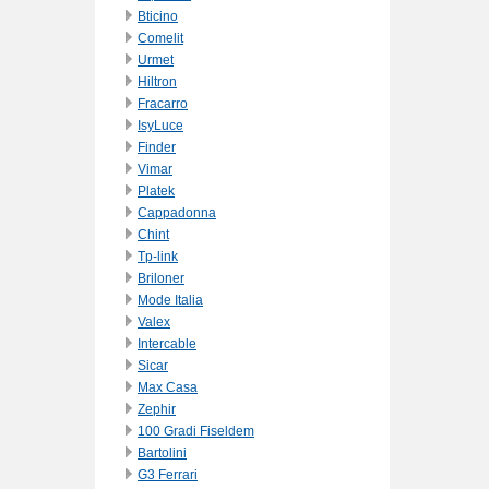
Bticino
Comelit
Urmet
Hiltron
Fracarro
IsyLuce
Finder
Vimar
Platek
Cappadonna
Chint
Tp-link
Briloner
Mode Italia
Valex
Intercable
Sicar
Max Casa
Zephir
100 Gradi Fiseldem
Bartolini
G3 Ferrari