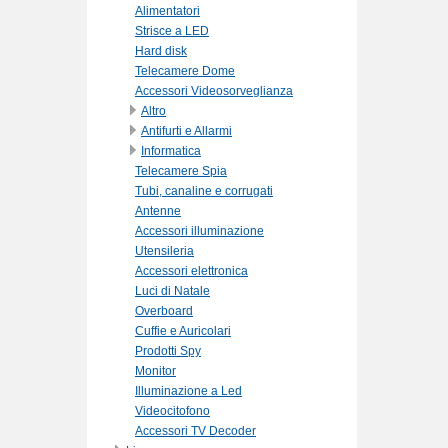
Alimentatori
Strisce a LED
Hard disk
Telecamere Dome
Accessori Videosorveglianza
Altro
Antifurti e Allarmi
Informatica
Telecamere Spia
Tubi, canaline e corrugati
Antenne
Accessori illuminazione
Utensileria
Accessori elettronica
Luci di Natale
Overboard
Cuffie e Auricolari
Prodotti Spy
Monitor
Illuminazione a Led
Videocitofono
Accessori TV Decoder