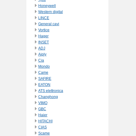
Honeywell
Western digital
LINCE
General cavi
Vortice
Hager
INSET
ADJ
Aiply
Cia
Mondo
Came
SAFIRE
EATON
ATS elettronica
Changhong
VIMO
GBC
Haier
HITACHI
CIAS
Scame