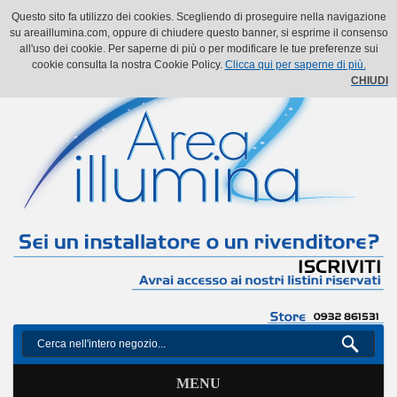
Il mio account
Il mio carrello
Vai alla Cassa
Accedi
Questo sito fa utilizzo dei cookies. Scegliendo di proseguire nella navigazione
su areaillumina.com, oppure di chiudere questo banner, si esprime il consenso
all'uso dei cookie. Per saperne di più o per modificare le tue preferenze sui
cookie consulta la nostra Cookie Policy.
Clicca qui per saperne di più.
CHIUDI
MENU