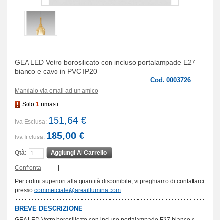
GEA LED Vetro borosilicato con incluso portalampade E27
bianco e cavo in PVC IP20
Cod. 0003726
Mandalo via email ad un amico
Solo
1
rimasti
151,64 €
Iva Esclusa:
185,00 €
Iva Inclusa:
Qtà:
Aggiungi Al Carrello
Confronta
|
Per ordini superiori alla quantità disponibile, vi preghiamo di contattarci
presso
commerciale@areaillumina.com
BREVE DESCRIZIONE
GEA LED Vetro borosilicato con incluso portalampade E27 bianco e