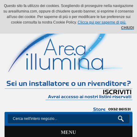
Il mio account
Il mio carrello
Vai alla Cassa
Accedi
Questo sito fa utilizzo dei cookies. Scegliendo di proseguire nella navigazione
su areaillumina.com, oppure di chiudere questo banner, si esprime il consenso
all'uso dei cookie. Per saperne di più o per modificare le tue preferenze sui
cookie consulta la nostra Cookie Policy.
Clicca qui per saperne di più.
CHIUDI
MENU