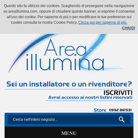
Il mio account
Il mio carrello
Vai alla Cassa
Accedi
Questo sito fa utilizzo dei cookies. Scegliendo di proseguire nella navigazione
su areaillumina.com, oppure di chiudere questo banner, si esprime il consenso
all'uso dei cookie. Per saperne di più o per modificare le tue preferenze sui
cookie consulta la nostra Cookie Policy.
Clicca qui per saperne di più.
CHIUDI
MENU