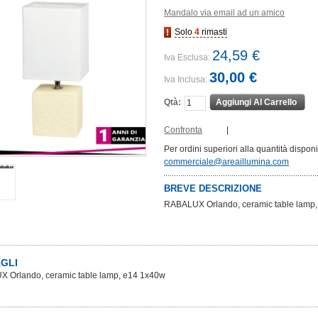
Mandalo via email ad un amico
Solo
4
rimasti
24,59 €
Iva Esclusa:
30,00 €
Iva Inclusa:
Qtà:
Aggiungi Al Carrello
Confronta
|
Per ordini superiori alla quantità dispon
commerciale@areaillumina.com
BREVE DESCRIZIONE
RABALUX Orlando, ceramic table lamp
GLI
 Orlando, ceramic table lamp, e14 1x40w