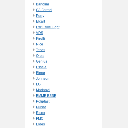
Bartolini
G3 Ferrari
Perry
Elcart
Exclusive Light
VDS
Pirelli
Nice
Tervis
Orbis
Genius
Esse-ti
Bimar
Johnson
LG
Marlanvil
EMME ESSE
Poliplast
Pulsar
Risco
FMC
Eldes