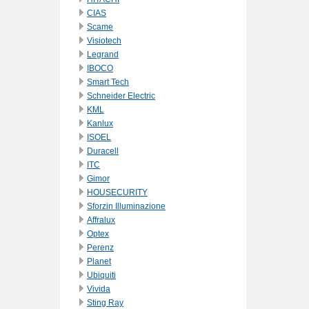
CIAS
Scame
Visiotech
Legrand
IBOCO
Smart Tech
Schneider Electric
KML
Kanlux
ISOEL
Duracell
ITC
Gimor
HOUSECURITY
Sforzin Illuminazione
Affralux
Optex
Perenz
Planet
Ubiquiti
Vivida
Sting Ray