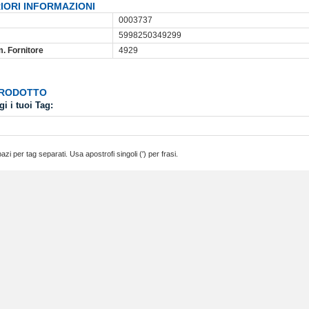
IORI INFORMAZIONI
0003737
5998250349299
m. Fornitore
4929
PRODOTTO
i i tuoi Tag:
azi per tag separati. Usa apostrofi singoli (') per frasi.