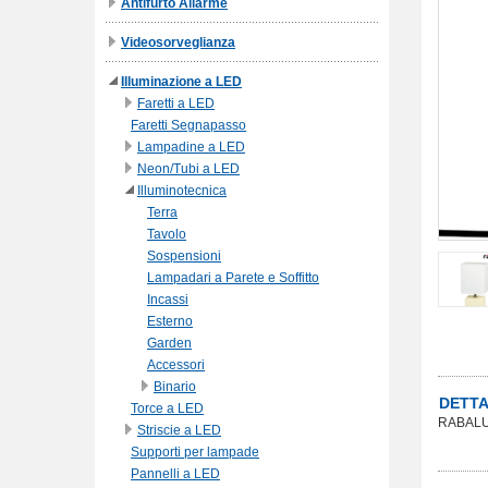
Antifurto Allarme
Videosorveglianza
Illuminazione a LED
Faretti a LED
Faretti Segnapasso
Lampadine a LED
Neon/Tubi a LED
Illuminotecnica
Terra
Tavolo
Sospensioni
Lampadari a Parete e Soffitto
Incassi
Esterno
Garden
Accessori
Binario
DETTA
Torce a LED
RABALUX
Striscie a LED
Supporti per lampade
Pannelli a LED