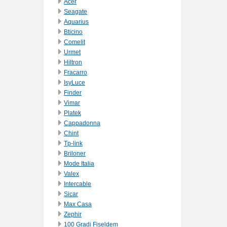
Acer
Seagate
Aquarius
Bticino
Comelit
Urmet
Hiltron
Fracarro
IsyLuce
Finder
Vimar
Platek
Cappadonna
Chint
Tp-link
Briloner
Mode Italia
Valex
Intercable
Sicar
Max Casa
Zephir
100 Gradi Fiseldem