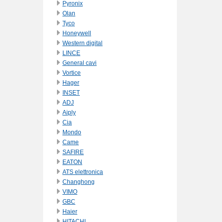
Pyronix
Olan
Tyco
Honeywell
Western digital
LINCE
General cavi
Vortice
Hager
INSET
ADJ
Aiply
Cia
Mondo
Came
SAFIRE
EATON
ATS elettronica
Changhong
VIMO
GBC
Haier
HITACHI