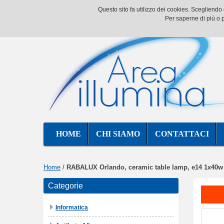
Questo sito fa utilizzo dei cookies. Scegliend
Per saperne di più o p
HOME
CHI SIAMO
CONTATTACI
Home
/
RABALUX Orlando, ceramic table lamp, e14 1x40w
Categorie
Informatica