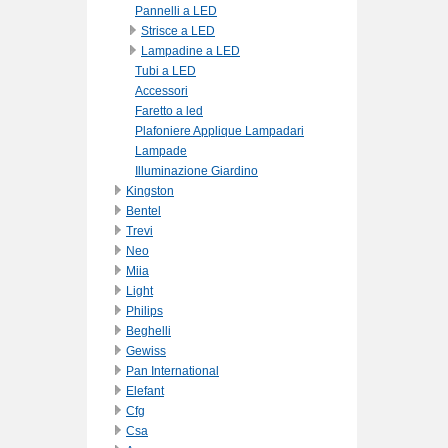
Pannelli a LED
Strisce a LED
Lampadine a LED
Tubi a LED
Accessori
Faretto a led
Plafoniere Applique Lampadari
Lampade
Illuminazione Giardino
Kingston
Bentel
Trevi
Neo
Miia
Light
Philips
Beghelli
Gewiss
Pan International
Elefant
Cfg
Csa