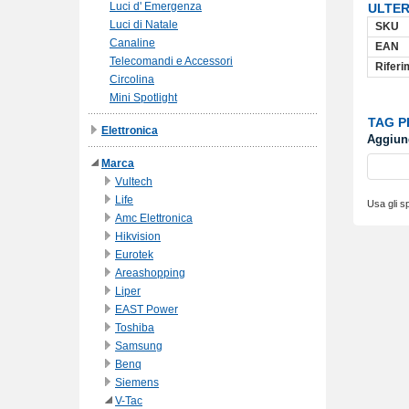
Luci d' Emergenza
ULTER
Luci di Natale
SKU
Canaline
EAN
Telecomandi e Accessori
Riferi
Circolina
Mini Spotlight
TAG 
Elettronica
Aggiung
Marca
Vultech
Life
Usa gli sp
Amc Elettronica
Hikvision
Eurotek
Areashopping
Liper
EAST Power
Toshiba
Samsung
Benq
Siemens
V-Tac