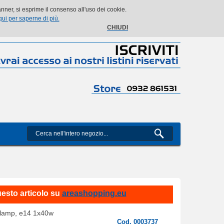
Il mio account
Il mio carrello
Vai alla Cassa
Accedi
ner, si esprime il consenso all'uso dei cookie.
qui per saperne di più.
CHIUDI
uesto articolo su
areashopping.eu
 lamp, e14 1x40w
Cod. 0003737