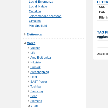
Luci d' Emergenza
ULTER
Luci di Natale
SKU
Canaline
EAN
Telecomandi e Accessori
Riferi
Circolina
Mini Spotlight
TAG 
Elettronica
Aggiung
Marca
Vultech
Life
Usa gli sp
Amc Elettronica
Hikvision
Eurotek
Areashopping
Liper
EAST Power
Toshiba
Samsung
Benq
Siemens
V-Tac