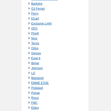
Bartolini
G3 Ferrari
Perry
Elcart
Exclusive Light
VDS
Pirelli
Nice
Tervis
Orbis
Genius
Esse-ti
Bimar
Johnson
LG
Marlanvil
EMME ESSE
Poliplast
Pulsar
Risco
FMC
Eldes