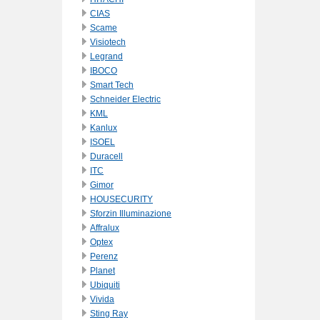
CIAS
Scame
Visiotech
Legrand
IBOCO
Smart Tech
Schneider Electric
KML
Kanlux
ISOEL
Duracell
ITC
Gimor
HOUSECURITY
Sforzin Illuminazione
Affralux
Optex
Perenz
Planet
Ubiquiti
Vivida
Sting Ray