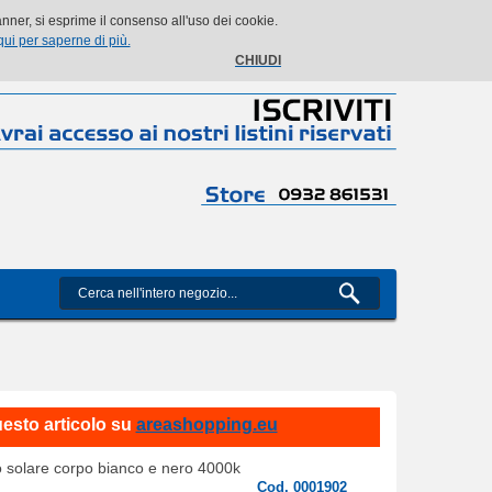
Il mio account
Il mio carrello
Vai alla Cassa
Accedi
ner, si esprime il consenso all'uso dei cookie.
qui per saperne di più.
CHIUDI
uesto articolo su
areashopping.eu
 solare corpo bianco e nero 4000k
Cod. 0001902