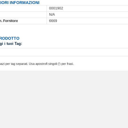
IORI INFORMAZIONI
0001902
N/A
m. Fornitore
6669
PRODOTTO
i i tuoi Tag:
azi per tag separati. Usa apostrofi singoli (') per frasi.